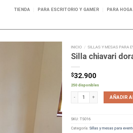
TIENDA
PARA ESCRITORIO Y GAMER
PARA HOGA
INICIO
/
SILLAS Y MESAS PARA 
Silla chiavari do
$
32.900
250 disponibles
Silla chiavari dorada adulta c
AÑADIR A
SKU:
TS016
Categoría:
Sillas y mesas para event