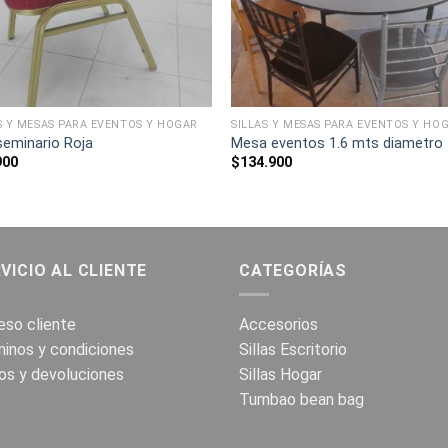
S Y MESAS PARA EVENTOS Y HOGAR
SILLAS Y MESAS PARA EVENTOS Y HO
 seminario Roja
Mesa eventos 1.6 mts diametro
900
$
134.900
VICIO AL CLIENTE
CATEGORÍAS
so cliente
Accesorios
inos y condiciones
Sillas Escritorio
os y devoluciones
Sillas Hogar
Tumbao bean bag