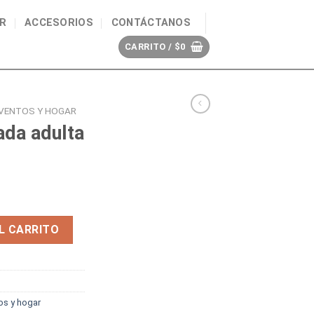
R
ACCESORIOS
CONTÁCTANOS
CARRITO /
$
0
EVENTOS Y HOGAR
rada adulta
antidad
L CARRITO
os y hogar