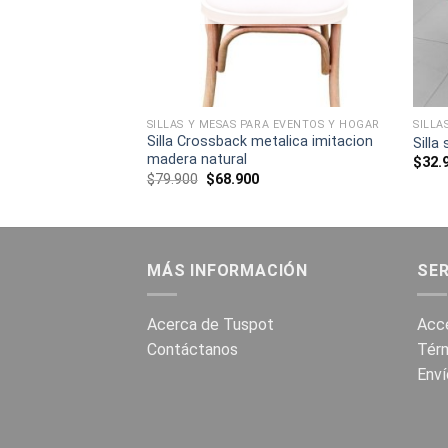
RA EVENTOS Y HOGAR
SILLAS Y MESAS PARA EVENTOS Y HOGAR
SILLA
Silla Crossback metalica imitacion
sina blanca
Silla
madera natural
$
32.
El
El
$
79.900
$
68.900
precio
precio
original
actual
era:
es:
$79.900.
$68.900.
MÁS INFORMACIÓN
SER
Acerca de Tuspot
Acce
Contáctanos
Térm
Enví