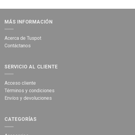
original
actual
original
actual
era:
es:
era:
es:
$69.900.
$39.900.
$64.900.
$39.900.
MÁS INFORMACIÓN
Acerca de Tuspot
Contáctanos
SERVICIO AL CLIENTE
Acceso cliente
Términos y condiciones
Envíos y devoluciones
CATEGORÍAS