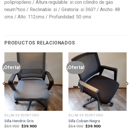
polipropileno / Altura regulable: si con cilindro de gas
neum?tico / Reclinable: si / Giratoria: si 360? / Ancho: 48
cms / Alto: 112cms / Profundidad: 50 cms
PRODUCTOS RELACIONADOS
¡Oferta!
¡Oferta!
SILLAS DE ESCRITORIO
SILLAS DE ESCRITORIO
Silla Hendrix Gris
Silla Cobain Negra
El
El
El
El
$
69.900
$
39.900
$
64.900
$
39.900
precio
precio
precio
precio