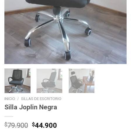
INICIO
/
SILLAS DE ESCRITORIO
Silla Joplin Negra
El
El
$
79.900
$
44.900