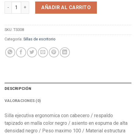
precio
precio
Silla Joplin Negra cantidad
original
actual
AÑADIR AL CARRITO
era:
es:
$79.900.
$44.900.
SKU:
TS008
Categoría:
Sillas de escritorio
DESCRIPCIÓN
VALORACIONES (0)
Silla ejecutiva ergonomica con cabecero / respaldo
tapizado en malla color negro / asiento en espuma de alta
densidad negro / Peso maximo 100 / Material estructura